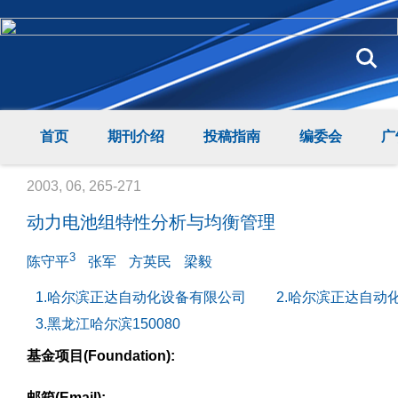
首页
期刊介绍
投稿指南
编委会
广
2003, 06, 265-271
动力电池组特性分析与均衡管理
3
陈守平
张军
方英民
梁毅
1.哈尔滨正达自动化设备有限公司
2.哈尔滨正达自动化
3.黑龙江哈尔滨150080
基金项目(Foundation):
邮箱(Email):