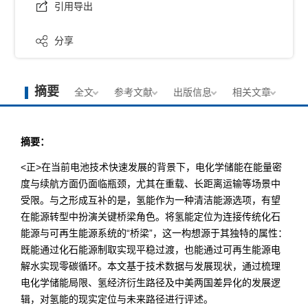
引用导出
分享
摘要
全文
参考文献
出版信息
相关文章
摘要：
<正>在当前电池技术快速发展的背景下，电化学储能在能量密
度与续航方面仍面临瓶颈，尤其在重载、长距离运输等场景中
受限。与之形成互补的是，氢能作为一种清洁能源选项，有望
在能源转型中扮演关键桥梁角色。将氢能定位为连接传统化石
能源与可再生能源系统的“桥梁”，这一构想源于其独特的属性：
既能通过化石能源制取实现平稳过渡，也能通过可再生能源电
解水实现零碳循环。本文基于技术数据与发展现状，通过梳理
电化学储能局限、氢经济衍生路径及中美两国差异化的发展逻
辑，对氢能的现实定位与未来路径进行评述。